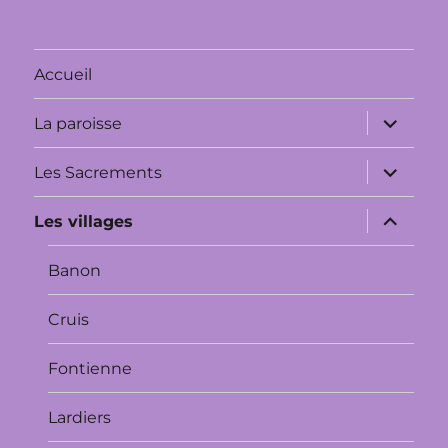
Accueil
ouvrir
La paroisse
le
sous-
menu
ouvrir
Les Sacrements
le
sous-
menu
ouvrir
Les villages
le
sous-
menu
Banon
Cruis
Fontienne
Lardiers