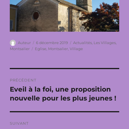
Auteur
Publié
Catégories
Auteur
6 décembre 2019
Actualités
,
Les Villages
,
le
Étiquettes
Montsalier
Eglise
,
Montsalier
,
Village
Navigation
PRÉCÉDENT
de
Eveil à la foi, une proposition
Publication
précédente :
nouvelle pour les plus jeunes !
l’article
SUIVANT