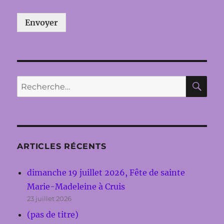
Envoyer
RE
Recherche
pour :
ARTICLES RÉCENTS
dimanche 19 juillet 2026, Fête de sainte
Marie-Madeleine à Cruis
23 juillet 2026
(pas de titre)