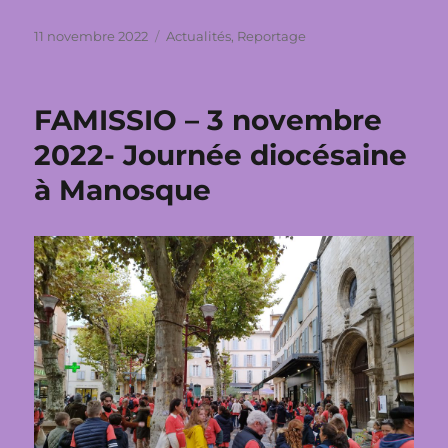
Publié
Catégories
11 novembre 2022
Actualités
,
Reportage
le
FAMISSIO – 3 novembre
2022- Journée diocésaine
à Manosque