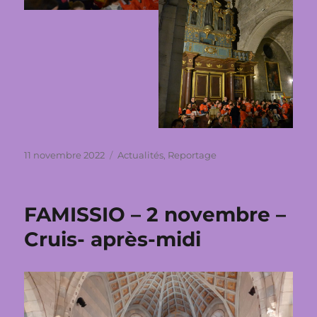
Publié
Catégories
11 novembre 2022
Actualités
,
Reportage
le
FAMISSIO – 2 novembre –
Cruis- après-midi