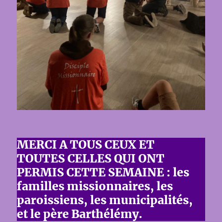
MERCI A TOUS CEUX ET
TOUTES CELLES QUI ONT
PERMIS CETTE SEMAINE : les
familles missionnaires, les
paroissiens, les municipalités,
et le père Barthélémy.