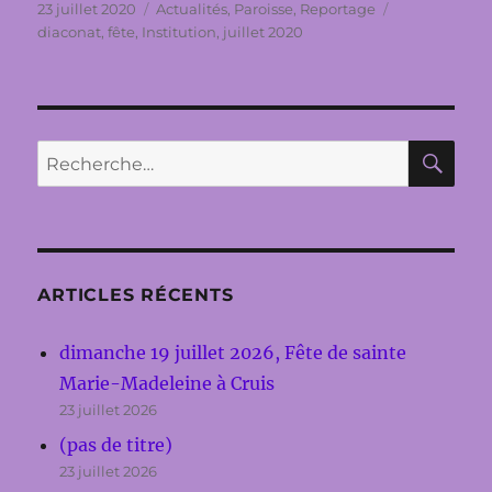
Publié
Catégories
Étiquettes
23 juillet 2020
Actualités
,
Paroisse
,
Reportage
le
diaconat
,
fête
,
Institution
,
juillet 2020
RE
Recherche
pour :
ARTICLES RÉCENTS
dimanche 19 juillet 2026, Fête de sainte
Marie-Madeleine à Cruis
23 juillet 2026
(pas de titre)
23 juillet 2026