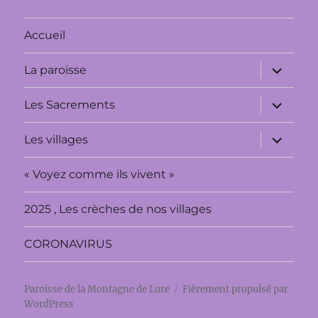
Accueil
ouvrir
La paroisse
le
sous-
menu
ouvrir
Les Sacrements
le
sous-
menu
ouvrir
Les villages
le
sous-
menu
« Voyez comme ils vivent »
2025 , Les crèches de nos villages
CORONAVIRUS
Paroisse de la Montagne de Lure
Fièrement propulsé par
WordPress