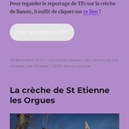
Pour regarder le reportage de TF1 sur la crèche
de Banon, il suffit de cliquer sur
ce lien
!
Voir la vidéo sur TF1
Publié
Catégories
23 décembre 2019
Actualités
,
Banon
,
Les crèches de nos
le
Étiquettes
villages
,
Les Villages
2019
,
Banon
,
crèche
La crèche de St Etienne
les Orgues