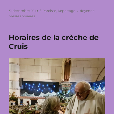
Publié
Catégories
Étiquettes
31 décembre 2019
Paroisse
,
Reportage
doyenné
,
le
messes horaires
Horaires de la crèche de
Cruis