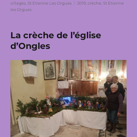
le
Étiquettes
villages
,
St Etienne Les Orgues
2019
,
crèche
,
St Etienne
les Orgues
La crèche de l’église
d’Ongles