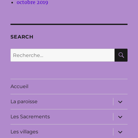
octobre 2019
SEARCH
RE
Recherche
pour :
Accueil
ouvrir
La paroisse
le
sous-
menu
ouvrir
Les Sacrements
le
sous-
menu
ouvrir
Les villages
le