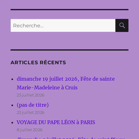
RE
Recherche
pour :
ARTICLES RÉCENTS
dimanche 19 juillet 2026, Fête de sainte
Marie-Madeleine à Cruis
23 juillet 2026
(pas de titre)
23 juillet 2026
VOYAGE DU PAPE LÉON à PARIS
8 juillet 2026