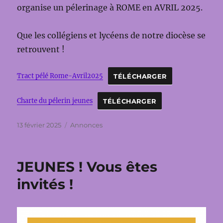
organise un pélerinage à ROME en AVRIL 2025.
Que les collégiens et lycéens de notre diocèse se
retrouvent !
Tract pélé Rome-Avril2025
TÉLÉCHARGER
Charte du pélerin jeunes
TÉLÉCHARGER
Publié
Catégories
13 février 2025
Annonces
le
JEUNES ! Vous êtes
invités !