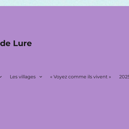
 de Lure
Les villages
« Voyez comme ils vivent »
2025