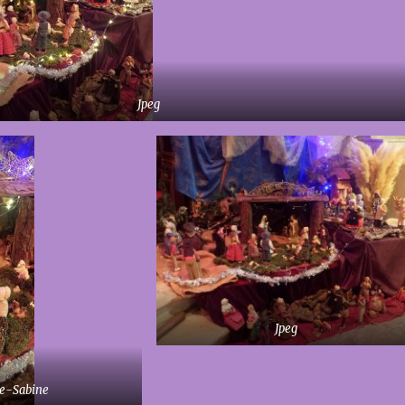
Jpeg
Jpeg
e-Sabine