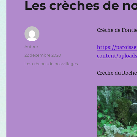
Les crèches de no
Crèche de Fonti
Auteur
Auteur
https://paroiss
Publié
22 décembre 2020
content/upload
le
Catégories
Les crèches de nos villages
Crèche du Roche