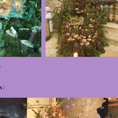
0
s :