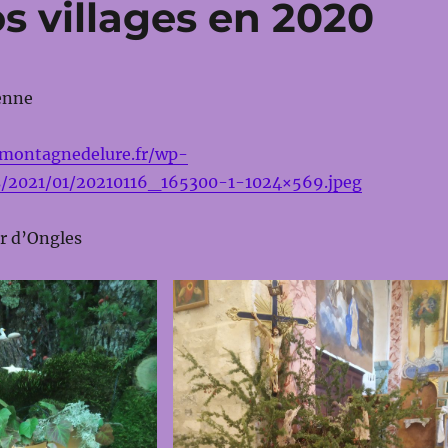
s villages en 2020
enne
emontagnedelure.fr/wp-
s/2021/01/20210116_165300-1-1024×569.jpeg
r d’Ongles