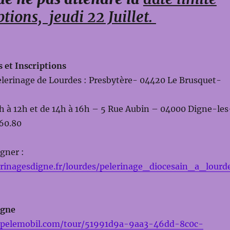
ptions, jeudi 22 Juillet.
et Inscriptions
èlerinage de Lourdes : Presbytère- 04420 Le Brusquet-
h à 12h et de 14h à 16h – 5 Rue Aubin – 04000 Digne-les
.60.80
gner :
rinagesdigne.fr/lourdes/pelerinage_diocesain_a_lourd
igne
s.pelemobil.com/tour/51991d9a-9aa3-46dd-8c0c-