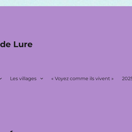
 de Lure
Les villages
« Voyez comme ils vivent »
2025