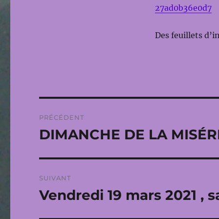
27ad0b36e0d7
Des feuillets d’i
Navigation
PRÉCÉDENT
de
DIMANCHE DE LA MISÉRIC
Publication
précédente :
l’article
SUIVANT
Vendredi 19 mars 2021 , s
Publication
suivante :