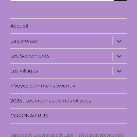
pour :
Accueil
ouvrir
La paroisse
le
sous-
menu
ouvrir
Les Sacrements
le
sous-
menu
ouvrir
Les villages
le
sous-
menu
« Voyez comme ils vivent »
2025 , Les crèches de nos villages
CORONAVIRUS
Paroisse de la Montagne de Lure
Fièrement propulsé par