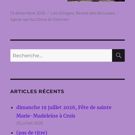
Publié
Catégories
Étiquet
13 décembre 2025
Les Villages
,
Revest des Brousses
le
église saints Côme et Damien
RE
Recherche
pour :
ARTICLES RÉCENTS
dimanche 19 juillet 2026, Fête de sainte
Marie-Madeleine à Cruis
23 juillet 2026
(pas de titre)