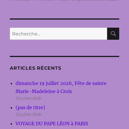
le
RE
Recherche
pour :
ARTICLES RÉCENTS
dimanche 19 juillet 2026, Fête de sainte
Marie-Madeleine à Cruis
23 juillet 2026
(pas de titre)
23 juillet 2026
VOYAGE DU PAPE LÉON à PARIS