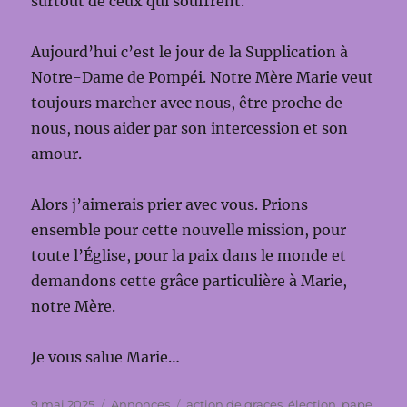
surtout de ceux qui souffrent.
Aujourd’hui c’est le jour de la Supplication à
Notre-Dame de Pompéi. Notre Mère Marie veut
toujours marcher avec nous, être proche de
nous, nous aider par son intercession et son
amour.
Alors j’aimerais prier avec vous. Prions
ensemble pour cette nouvelle mission, pour
toute l’Église, pour la paix dans le monde et
demandons cette grâce particulière à Marie,
notre Mère.
Je vous salue Marie…
Publié
Catégories
Étiquettes
9 mai 2025
Annonces
action de graces
,
élection
,
pape