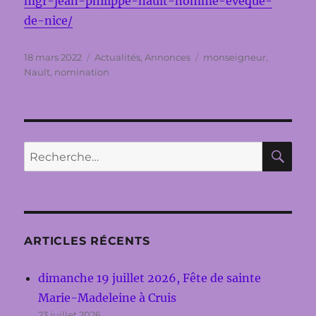
mgr-jean-philippe-nault-nomme-eveque-
de-nice/
Publié
Catégories
Étiquettes
18 mars 2022
Actualités
,
Annonces
monseigneur
,
le
Nault
,
nomination
RE
Recherche
pour :
ARTICLES RÉCENTS
dimanche 19 juillet 2026, Fête de sainte
Marie-Madeleine à Cruis
23 juillet 2026