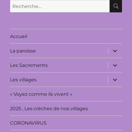
RE
Recherche
pour :
Accueil
ouvrir
La paroisse
le
sous-
menu
ouvrir
Les Sacrements
le
sous-
menu
ouvrir
Les villages
le
sous-
menu
« Voyez comme ils vivent »
2025 , Les crèches de nos villages
CORONAVIRUS