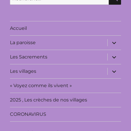
pour :
Accueil
ouvrir
La paroisse
le
sous-
menu
ouvrir
Les Sacrements
le
sous-
menu
ouvrir
Les villages
le
sous-
menu
« Voyez comme ils vivent »
2025 , Les crèches de nos villages
CORONAVIRUS