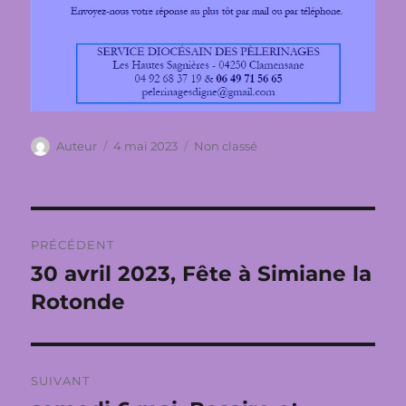
Auteur
Publié
Catégories
Auteur
4 mai 2023
Non classé
le
Navigation
PRÉCÉDENT
de
30 avril 2023, Fête à Simiane la
Publication
précédente :
Rotonde
l’article
SUIVANT