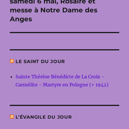
samedi 6 mai, Rosaire et
Publication
suivante :
messe à Notre Dame des
Anges
LE SAINT DU JOUR
Sainte Thérèse Bénédicte de La Croix -
Carmélite - Martyre en Pologne (+ 1942)
L’ÉVANGILE DU JOUR