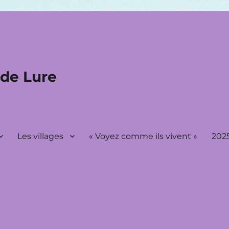
 de Lure
Les villages
« Voyez comme ils vivent »
2025