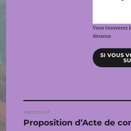
Vous trouverez l
dessous
SI VOUS 
SU
Navigation
PRÉCÉDENT
de
Proposition d’Acte de co
Publication
précédente :