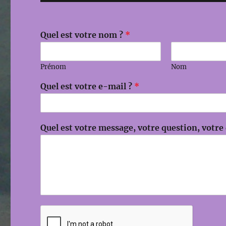
Quel est votre nom ?
*
Prénom
Nom
*
Quel est votre e-mail ?
*
e
s
t
v
Quel est votre message, votre question, votr
o
t
r
e