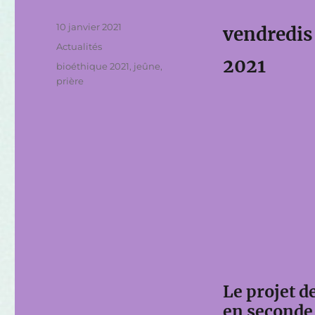
Publié
10 janvier 2021
vendredis 
le
Catégories
Actualités
2021
Étiquettes
bioéthique 2021
,
jeûne
,
prière
Le projet de
en seconde 