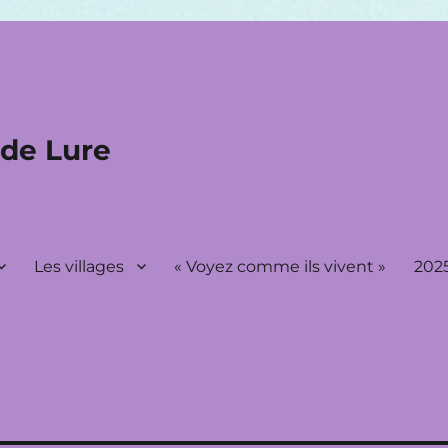
 de Lure
Les villages
« Voyez comme ils vivent »
2025