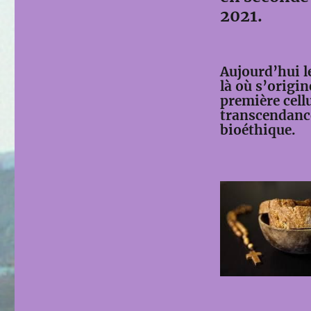
2021.
Aujourd’hui l
là où s’origi
première cellu
transcendance
bioéthique.