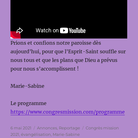
Prions et confions notre paroisse dès
aujourd’hui, pour que l’Esprit-Saint souffle sur
nous tous et que les plans que Dieu a prévus
pour nous s’accomplissent !
Marie-Sabine
Le programme
https://www.congresmission.com/programme
Publié
Catégories
Étiquettes
6 mai 2021
Annonces
,
Reportage
Congrès mission
le
2021
,
évangélisation
,
Marie-Sabine