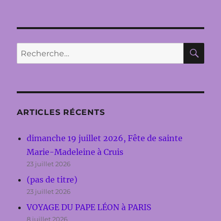
RE
Recherche
pour :
ARTICLES RÉCENTS
dimanche 19 juillet 2026, Fête de sainte
Marie-Madeleine à Cruis
23 juillet 2026
(pas de titre)
23 juillet 2026
VOYAGE DU PAPE LÉON à PARIS
8 juillet 2026