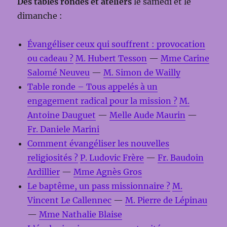
Des tables rondes et ateliers
le samedi et le
dimanche :
Évangéliser ceux qui souffrent : provocation
ou cadeau ?
M. Hubert Tesson
—
Mme Carine
Salomé Neuveu
—
M. Simon de Wailly
Table ronde – Tous appelés à un
engagement radical pour la mission ?
M.
Antoine Dauguet
—
Melle Aude Maurin
—
Fr. Daniele Marini
Comment évangéliser les nouvelles
religiosités ?
P. Ludovic Frère
—
Fr. Baudoin
Ardillier
—
Mme Agnès Gros
Le baptême, un pass missionnaire ?
M.
Vincent Le Callennec
—
M. Pierre de Lépinau
—
Mme Nathalie Blaise