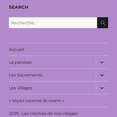
SEARCH
RE
Recherche
pour :
Accueil
ouvrir
La paroisse
le
sous-
menu
ouvrir
Les Sacrements
le
sous-
menu
ouvrir
Les villages
le
sous-
menu
« Voyez comme ils vivent »
2025 , Les crèches de nos villages