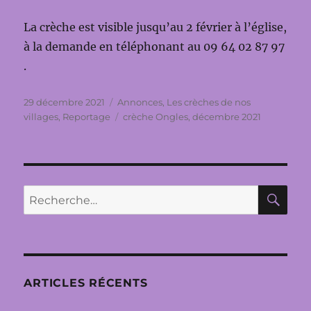
La crèche est visible jusqu’au 2 février à l’église,
à la demande en téléphonant au 09 64 02 87 97
.
Publié
Catégories
29 décembre 2021
Annonces
,
Les crèches de nos
le
Étiquettes
villages
,
Reportage
crèche Ongles
,
décembre 2021
RE
Recherche
pour :
ARTICLES RÉCENTS