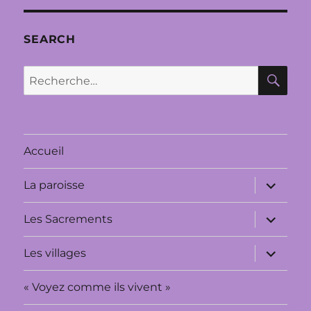
SEARCH
RE
Recherche
pour :
Accueil
ouvrir
La paroisse
le
sous-
menu
ouvrir
Les Sacrements
le
sous-
menu
ouvrir
Les villages
le
sous-
menu
« Voyez comme ils vivent »