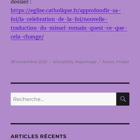
dossier :
https://eglise.catholique.fr/approfondir-sa-
foi/la-celebration-de-la-foi/nouvelle-
traduction-du-missel-romain-quest-ce-que-
cela-change/
Publié
Catégories
Étiquettes
28 novembre 2021
Actualités
,
Reportage
Avent
,
missel
le
RE
Recherche
pour :
ARTICLES RÉCENTS