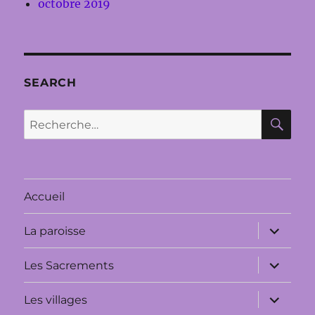
octobre 2019
SEARCH
RE
Recherche
pour :
Accueil
ouvrir
La paroisse
le
sous-
menu
ouvrir
Les Sacrements
le
sous-
menu
ouvrir
Les villages
le