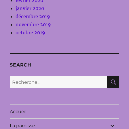
février 2020
janvier 2020
décembre 2019
novembre 2019
octobre 2019
SEARCH
RE
Recherche
pour :
Accueil
ouvrir
La paroisse
le