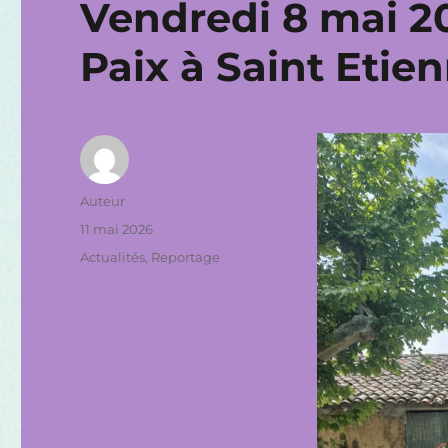
Vendredi 8 mai 2
Paix à Saint Etie
Auteur
Auteur
Publié
11 mai 2026
le
Catégories
Actualités
,
Reportage