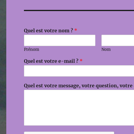
Quel est votre nom ?
*
Prénom
Nom
m
Quel est votre e-mail ?
*
e
s
s
a
Quel est votre message, votre question, votr
g
e
,
?
*