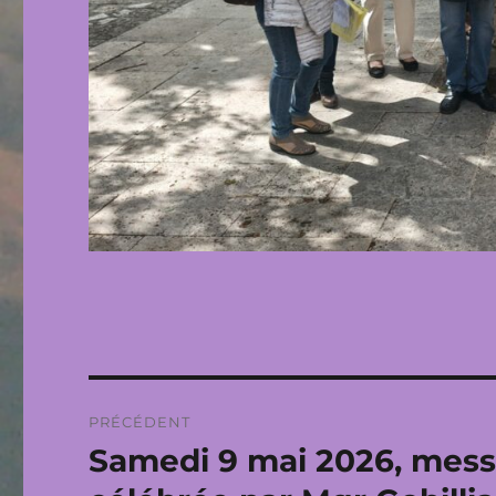
Navigation
PRÉCÉDENT
de
Samedi 9 mai 2026, mess
Publication
précédente :
l’article