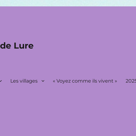
 de Lure
Les villages
« Voyez comme ils vivent »
2025