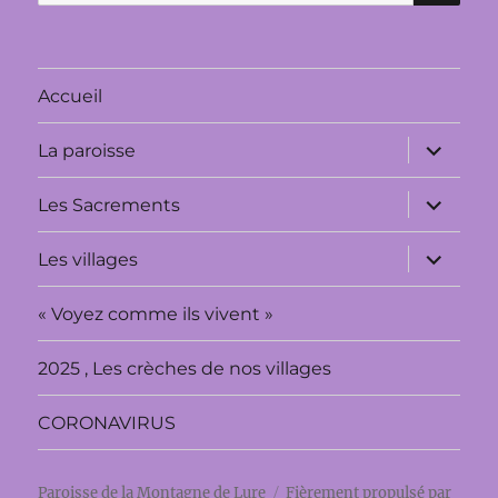
pour :
Accueil
ouvrir
La paroisse
le
sous-
menu
ouvrir
Les Sacrements
le
sous-
menu
ouvrir
Les villages
le
sous-
menu
« Voyez comme ils vivent »
2025 , Les crèches de nos villages
CORONAVIRUS
Paroisse de la Montagne de Lure
Fièrement propulsé par