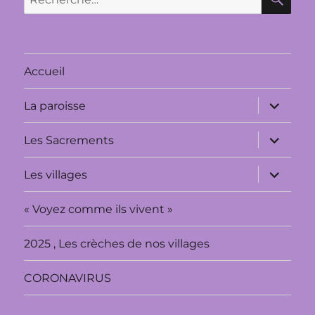
pour :
Accueil
ouvrir
La paroisse
le
sous-
menu
ouvrir
Les Sacrements
le
sous-
menu
ouvrir
Les villages
le
sous-
menu
« Voyez comme ils vivent »
2025 , Les crèches de nos villages
CORONAVIRUS