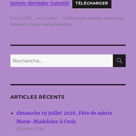
Journée-diocésaine-fraternité
TÉLÉCHARGER
Publié
Catégories
Étiquettes
6 mai 2022
Annonces
Conférence
,
diocèse
,
éducation
,
le
fraternité
,
Jean-Marie Petitclerc
RE
Recherche
pour :
ARTICLES RÉCENTS
dimanche 19 juillet 2026, Fête de sainte
Marie-Madeleine à Cruis
23 juillet 2026