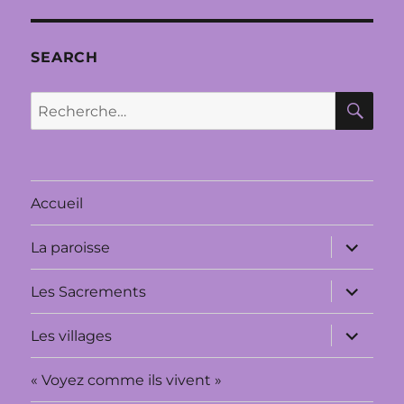
SEARCH
RE
Recherche
pour :
Accueil
ouvrir
La paroisse
le
sous-
menu
ouvrir
Les Sacrements
le
sous-
menu
ouvrir
Les villages
le
sous-
menu
« Voyez comme ils vivent »