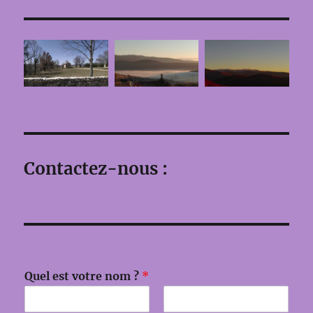
Contactez-nous :
Q
Quel est votre nom ?
*
u
e
l