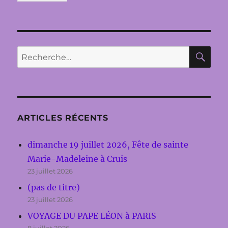
RE
Recherche
pour :
ARTICLES RÉCENTS
dimanche 19 juillet 2026, Fête de sainte
Marie-Madeleine à Cruis
23 juillet 2026
(pas de titre)
23 juillet 2026
VOYAGE DU PAPE LÉON à PARIS
8 juillet 2026