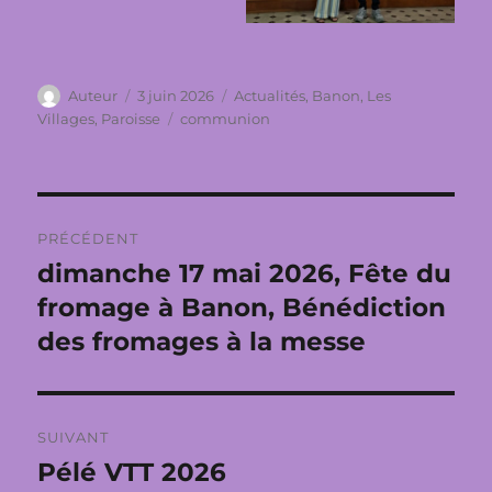
Auteur
Publié
Catégories
Auteur
3 juin 2026
Actualités
,
Banon
,
Les
le
Étiquettes
Villages
,
Paroisse
communion
Navigation
PRÉCÉDENT
de
dimanche 17 mai 2026, Fête du
Publication
précédente :
fromage à Banon, Bénédiction
l’article
des fromages à la messe
SUIVANT
Pélé VTT 2026
Publication