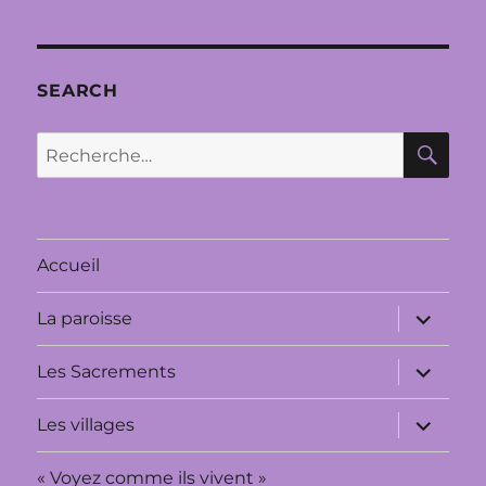
SEARCH
RE
Recherche
pour :
Accueil
ouvrir
La paroisse
le
sous-
menu
ouvrir
Les Sacrements
le
sous-
menu
ouvrir
Les villages
le
sous-
menu
« Voyez comme ils vivent »