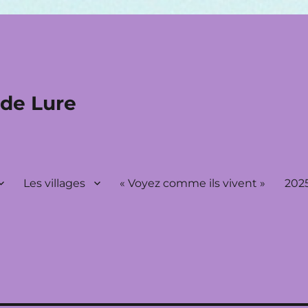
 de Lure
Les villages
« Voyez comme ils vivent »
2025