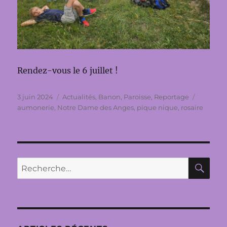
Rendez-vous le 6 juillet !
Publié
Catégories
Étiquett
3 juin 2024
Actualités
,
Banon
,
Paroisse
,
Reportage
le
aumonerie
,
Notre Dame des Anges
,
pique nique
,
rosaire
RE
Recherche
pour :