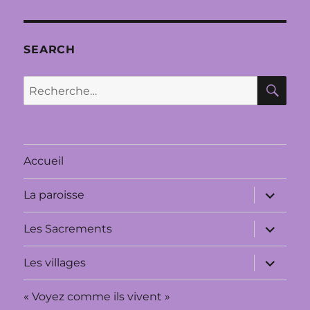
SEARCH
RE
Recherche
pour :
Accueil
ouvrir
La paroisse
le
sous-
menu
ouvrir
Les Sacrements
le
sous-
menu
ouvrir
Les villages
le
sous-
menu
« Voyez comme ils vivent »