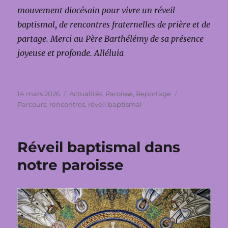
mouvement diocésain pour vivre un réveil
baptismal, de rencontres fraternelles de prière et de
partage. Merci au Père Barthélémy de sa présence
joyeuse et profonde. Alléluia
Publié
Catégories
Étiquettes
14 mars 2026
Actualités
,
Paroisse
,
Reportage
le
Parcours
,
rencontres
,
réveil baptismal
Réveil baptismal dans
notre paroisse