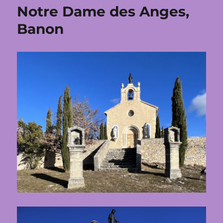
presbytère
Notre Dame des Anges,
de
Banon
Banon