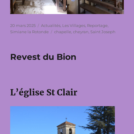
Publié
Catégories
20 mars 2025
Actualités
,
Les Villages
,
Reportage
,
le
Étiquettes
Simiane la Rotonde
chapelle
,
cheyran
,
Saint Joseph
Revest du Bion
L’église St Clair