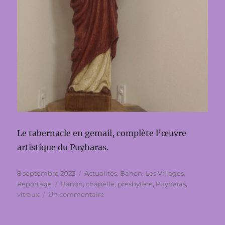
Le tabernacle en gemail, complète l’œuvre
artistique du Puyharas.
Publié
Catégories
8 septembre 2023
Actualités
,
Banon
,
Les Villages
,
le
Étiquettes
Reportage
Banon
,
chapelle
,
presbytère
,
Puyharas
,
sur
vitraux
Un commentaire
Chapelle
du