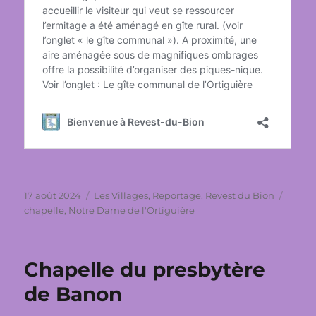
Publié
Catégories
Étique
17 août 2024
Les Villages
,
Reportage
,
Revest du Bion
le
chapelle
,
Notre Dame de l'Ortiguière
Chapelle du presbytère
de Banon