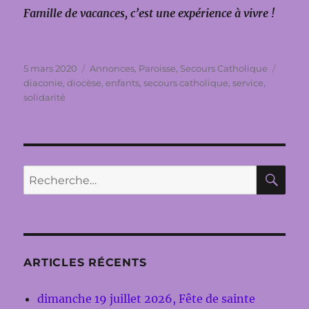
Famille de vacances, c’est une expérience à vivre !
Publié
Catégories
Étique
5 mars 2020
Annonces
,
Paroisse
,
Secours Catholique
le
diaconie
,
diocèse
,
enfants
,
secours catholique
,
service
,
solidarité
RE
Recherche
pour :
ARTICLES RÉCENTS
dimanche 19 juillet 2026, Fête de sainte