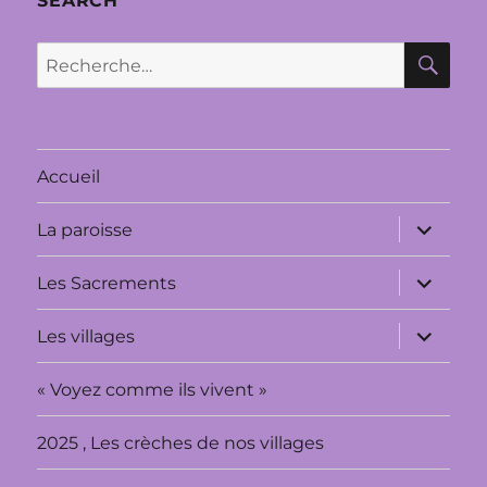
SEARCH
RE
Recherche
pour :
Accueil
ouvrir
La paroisse
le
sous-
menu
ouvrir
Les Sacrements
le
sous-
menu
ouvrir
Les villages
le
sous-
menu
« Voyez comme ils vivent »
2025 , Les crèches de nos villages