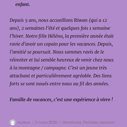
enfant.
Depuis 5 ans, nous accueillons Riwan (qui a 12
ans), 2 semaines l’été et quelques fois 1 semaine
l’hiver.
Notre fille Héléna, la première année était
ravie d’avoir un copain pour les vacances. Depuis,
l’amitié se poursuit.
Nous sommes ravis de le
réinviter et lui semble heureux de venir chez nous
à la montagne / campagne.
C’est un jeune très
attachant et particulièrement agréable.
Des liens
forts se sont noués entre nous au fil des années.
Famille de vacances, c’est une expérience à vivre !
Auteur
Publié
Catégories
Auteur
5 mars 2020
Annonces
,
Paroisse
,
Secours