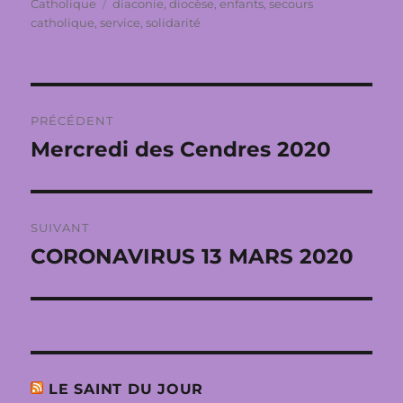
le
Étiquettes
Catholique
diaconie
,
diocèse
,
enfants
,
secours
catholique
,
service
,
solidarité
Navigation
PRÉCÉDENT
de
Mercredi des Cendres 2020
Publication
précédente :
l’article
SUIVANT
CORONAVIRUS 13 MARS 2020
Publication
suivante :
LE SAINT DU JOUR