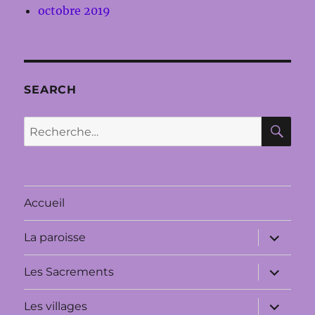
octobre 2019
SEARCH
RE
Recherche
pour :
Accueil
ouvrir
La paroisse
le
sous-
menu
ouvrir
Les Sacrements
le
sous-
menu
ouvrir
Les villages
le