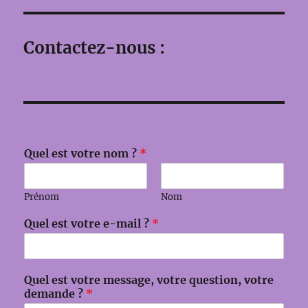
Contactez-nous :
m
Quel est votre nom ?
*
e
s
s
Prénom
Nom
a
g
Quel est votre e-mail ?
*
e
,
v
o
Quel est votre message, votre question, votre
t
demande ?
*
r