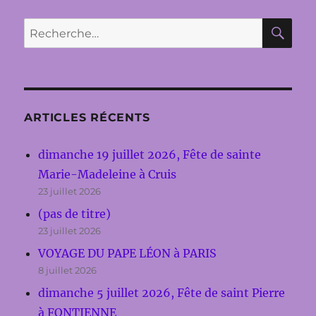
publications
ANT
E
RE
Recherche
pour :
ARTICLES RÉCENTS
dimanche 19 juillet 2026, Fête de sainte
Marie-Madeleine à Cruis
23 juillet 2026
(pas de titre)
23 juillet 2026
VOYAGE DU PAPE LÉON à PARIS
8 juillet 2026
dimanche 5 juillet 2026, Fête de saint Pierre
à FONTIENNE