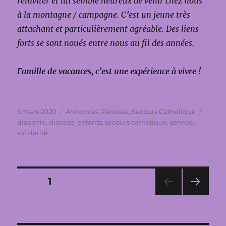
réinviter et lui semble heureux de venir chez nous
à la montagne / campagne.
C’est un jeune très
attachant et particulièrement agréable.
Des liens
forts se sont noués entre nous au fil des années.
Famille de vacances, c’est une expérience à vivre !
Publié
Catégories
Étique
5 mars 2020
Annonces
,
Paroisse
,
Secours Catholique
le
diaconie
,
diocèse
,
enfants
,
secours catholique
,
service
,
solidarité
Pagination
PAGE
1
PAG
des
E
SUIV