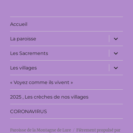
Accueil
ouvrir
La paroisse
le
sous-
menu
ouvrir
Les Sacrements
le
sous-
menu
ouvrir
Les villages
le
sous-
menu
« Voyez comme ils vivent »
2025 , Les crèches de nos villages
CORONAVIRUS
Paroisse de la Montagne de Lure
Fièrement propulsé par