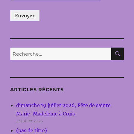
Envoyer
RE
Recherche
pour :
ARTICLES RÉCENTS
dimanche 19 juillet 2026, Fête de sainte
Marie-Madeleine à Cruis
23 juillet 2026
(pas de titre)