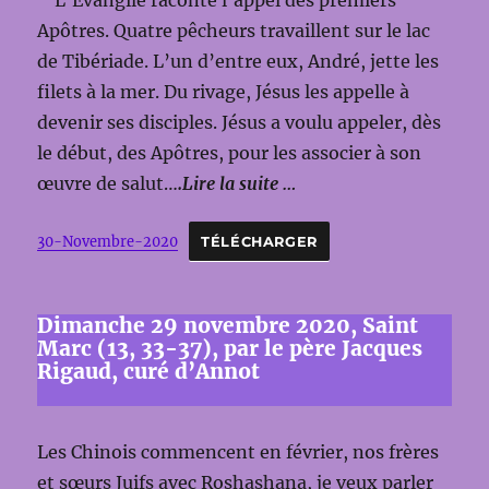
L’Évangile raconte l’appel des premiers
Apôtres. Quatre pêcheurs travaillent sur le lac
de Tibériade. L’un d’entre eux, André, jette les
filets à la mer. Du rivage, Jésus les appelle à
devenir ses disciples. Jésus a voulu appeler, dès
le début, des Apôtres, pour les associer à son
œuvre de salut…
.Lire la suite …
30-Novembre-2020
TÉLÉCHARGER
Dimanche 29 novembre 2020, Saint
Marc (13, 33-37), par le père Jacques
Rigaud, curé d’Annot
Les Chinois commencent en février, nos frères
et sœurs Juifs avec Roshashana, je veux parler