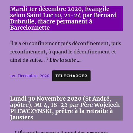
Mardi 1er décembre 2020, Évangile
selon Saint Luc 10, 21-24 par Bernard
Dubrulle, diacre permanent à
Barcelonnette
Il y a eu confinement puis déconfinement, puis
reconfinement, à quand le déconfinement et
ainsi de suite… ?
Lire la suite ….
1er-Decembre-2020
TÉLÉCHARGER
Lundi 30 Novembre 2020 (St André,
apôtre), Mt 4, 18-22 par Père Wojciech
PLEWCZYNSKI
, prêtre à la retraite à
Jausiers