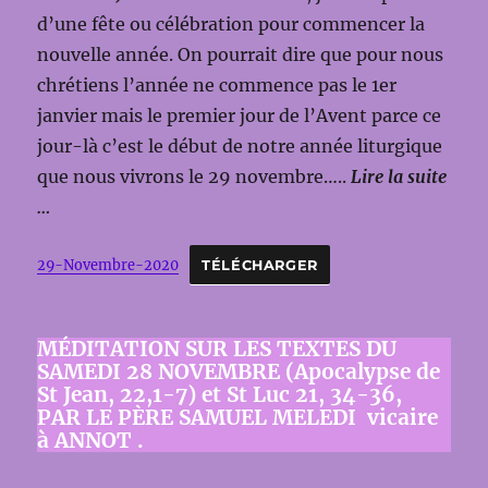
d’une fête ou célébration pour commencer la
nouvelle année. On pourrait dire que pour nous
chrétiens l’année ne commence pas le 1er
janvier mais le premier jour de l’Avent parce ce
jour-là c’est le début de notre année liturgique
que nous vivrons le 29 novembre…..
Lire la suite
…
29-Novembre-2020
TÉLÉCHARGER
MÉDITATION SUR LES TEXTES DU
SAMEDI 28 NOVEMBRE (Apocalypse de
St Jean, 22,1-7) et St Luc 21, 34-36,
PAR LE PÈRE SAMUEL MELEDI vicaire
à ANNOT .