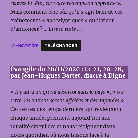
relevez la tête , car votre rédemption approche ».
Mais comment être sûr qu’il s’agit bien de ces
évènements « apocalyptiques » qu’il vient
d’annoncer ?.
… Lire la suite ….
27-Novembre
TÉLÉCHARGER
Évangile
du 26/11/2020 : Lc 21, 20-28,
par Jean-Hugues Bartet, diacre à Digne
« Il y aura un grand désarroi dans le pays », « sur
terre, les nations seront affolées et désemparées »
.
Ces textes des temps derniers, qui reviennent
chaque année, prennent aujourd’hui une
tonalité singulière et nous rejoignent dans
notre quotidien où nous faisons face à la